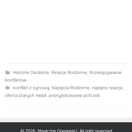
Historie Osobiste
,
Relacje Rodzinne
,
Rozwiązywanie
Konfliktów
konflikt z synową
,
Napięcia Rodzinne
,
napięte relacje
,
oferta starych mebli
,
priorytetowanie potrzeb
© 2026, Magiczne Opowieści. All right reserved