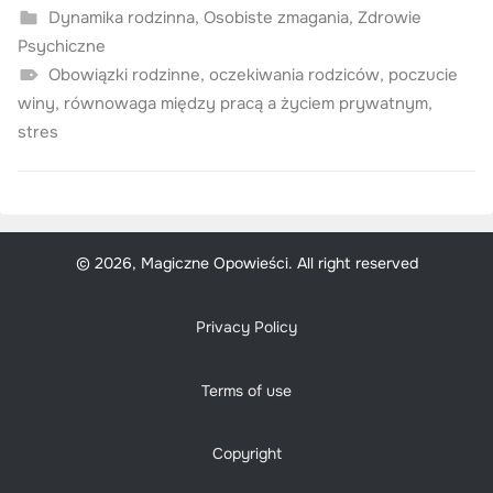
Dynamika rodzinna
,
Osobiste zmagania
,
Zdrowie
Psychiczne
Obowiązki rodzinne
,
oczekiwania rodziców
,
poczucie
winy
,
równowaga między pracą a życiem prywatnym
,
stres
© 2026, Magiczne Opowieści. All right reserved
Privacy Policy
Terms of use
Copyright