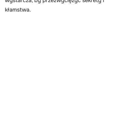
wystarcza, by przezwyciężyć sekrety i
kłamstwa.