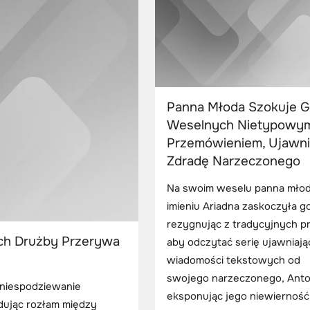
Panna Młoda Szokuje G
Weselnych Nietypowy
Przemówieniem, Ujawn
Zdradę Narzeczonego
Na swoim weselu panna młod
imieniu Ariadna zaskoczyła go
rezygnując z tradycyjnych pr
ch Drużby Przerywa
aby odczytać serię ujawniaj
wiadomości tekstowych od
swojego narzeczonego, Anto
 niespodziewanie
eksponując jego niewierność
ując rozłam między