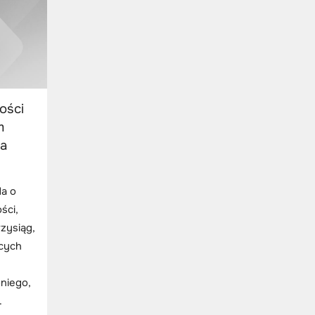
ości
m
ia
a o
ści,
zysiąg,
ących
niego,
.